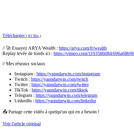
Télécharger
( 61 Mo )
// 🚀 Essayez ARYA Wealth :
https://arya.com/fr/wealth
Replay levée de fonds ici :
https://vimeo.com/1193586084/696a68b9f
// Mes réseaux sociaux
Instagram :
https://yanndarwin.com/instagram
Twitch :
https://yanndarwin.com/twitch
Twitter :
https://yanndarwin.com/twitter
TikTok :
https://yanndarwin.com/tiktok
Telegram :
https://yanndarwin.com/telegram
LinkedIn :
https://yanndarwin.com/linkedin
📤 Partage cette vidéo à quelqu'un qui en a besoin !
Voir l'article original